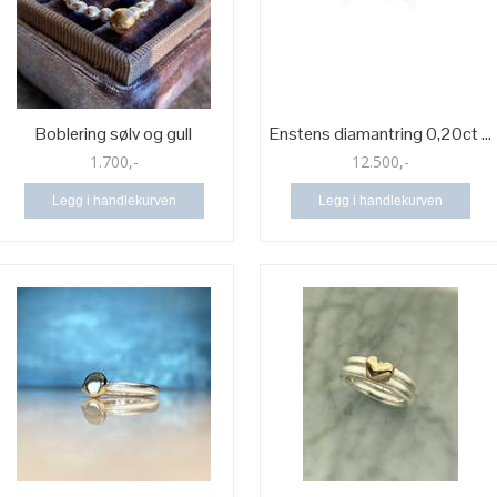
Boblering sølv og gull
Enstens diamantring 0,20ct ...
1.700,-
12.500,-
Legg i handlekurven
Legg i handlekurven