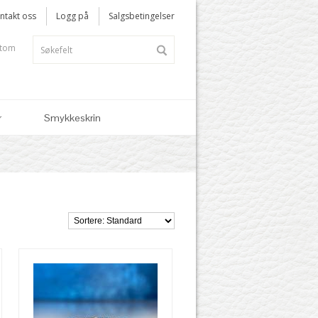
ntakt oss
Logg på
Salgsbetingelser
 tom
r
Smykkeskrin