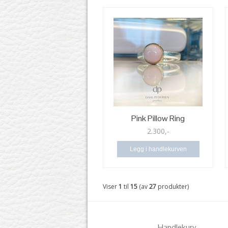
Pink Pillow Ring
2.300,-
Legg i handlekurven
Viser
1
til
15
(av
27
produkter)
Handlekurv