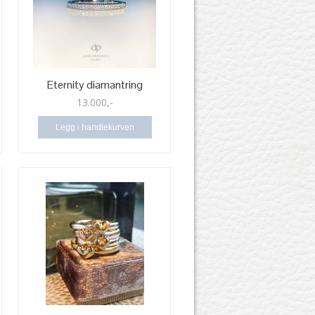
Eternity diamantring
13.000,-
Legg i handlekurven