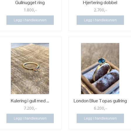
Gullnugget ring
Hjertering dobbel
1.800,-
2.700,-
Legg i handlekurven
Legg i handlekurven
Kulering i gull med ...
London Blue Topas gullring
7.200,-
6.200,-
Legg i handlekurven
Legg i handlekurven