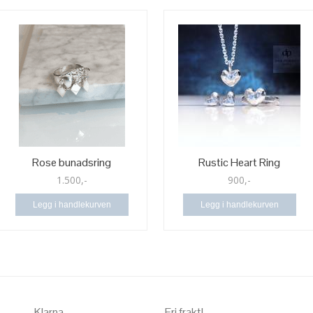
Rose bunadsring
Rustic Heart Ring
1.500,-
900,-
Legg i handlekurven
Legg i handlekurven
Klarna
Fri frakt!