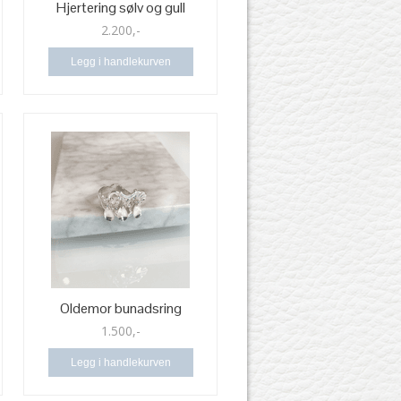
Hjertering sølv og gull
2.200,-
Legg i handlekurven
Oldemor bunadsring
1.500,-
Legg i handlekurven