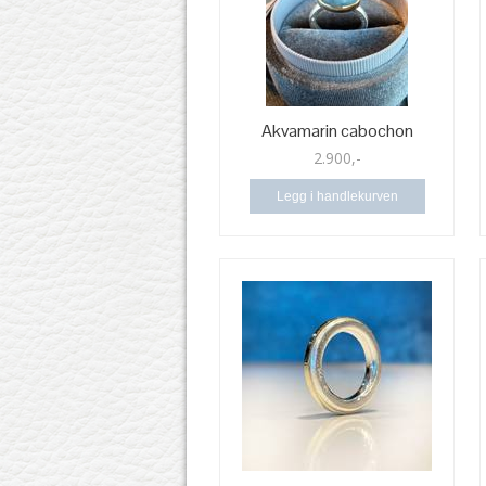
Akvamarin cabochon
2.900,-
Legg i handlekurven