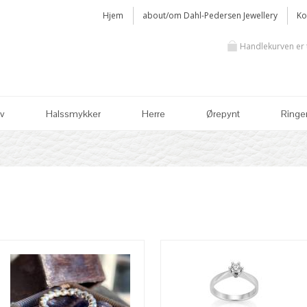
Hjem
about/om Dahl-Pedersen Jewellery
Ko
Handlekurven er
lv
Halssmykker
Herre
Ørepynt
Ringe