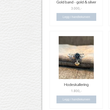
Gold band - gold & silver
3.000,-
Legg i handlekurven
Hodeskallering
1.800,-
Legg i handlekurven